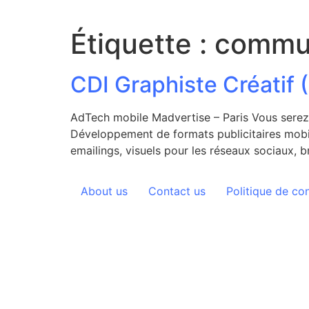
Aller
au
Étiquette :
commun
contenu
CDI Graphiste Créatif 
AdTech mobile Madvertise – Paris Vous serez e
Développement de formats publicitaires mobi
emailings, visuels pour les réseaux sociaux, 
About us
Contact us
Politique de con