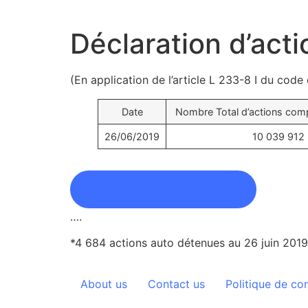
Aller
au
Déclaration d’acti
contenu
(En application de l’article L 233-8 I du co
Date
Nombre Total d’actions comp
26/06/2019
10 039 912
Download PDF Document
….
*4 684 actions auto détenues au 26 juin 2019
About us
Contact us
Politique de con